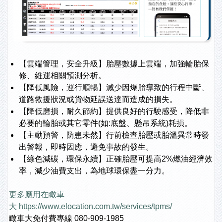
【雲端管理，安全升級】胎壓數據上雲端，加強輪胎保
修、維運相關預測分析。
【降低風險，運行順暢】減少因爆胎導致的行程中斷、
道路救援狀況或貨物延誤送達而造成的損失。
【降低磨損，耐久節約】提供良好的行駛感受，降低非
必要的輪胎或其它零件(如:底盤、懸吊系統)耗損。
【主動預警，防患未然】行前檢查胎壓或胎溫異常時發
出警報，即時因應，避免事故的發生。
【綠色減碳，環保永續】正確胎壓可提高2%燃油經濟效
率，減少油費支出，為地球環保盡一分力。
更多應用在瞰車
大
https://www.elocation.com.tw/services/tpms/
瞰車大免付費專線 080-909-1985