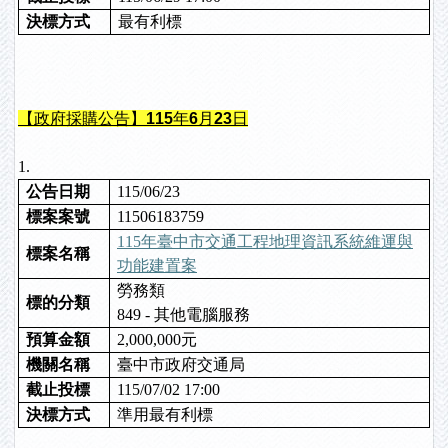
決標方式
最有利標
【政府採購公告】115年6月23日
1.
公告日期
115/06/23
標案案號
11506183759
115
年臺中市交通工程地理資訊系統維運與
標案名稱
功能建置案
勞務類
標的分類
849 - 其他電腦服務
預算金額
2,000,000元
機關名稱
臺中市政府交通局
截止投標
115/07/02 17:00
決標方式
準用最有利標