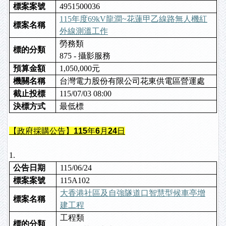
標案案號
4951500036
115年度69kV龍澗~花蓮甲乙線路無人機紅
標案名稱
外線測溫工作
勞務類
標的分類
875 - 攝影服務
預算金額
1,050,000元
機關名稱
台灣電力股份有限公司花東供電區營運處
截止投標
115/07/03 08:00
決標方式
最低標
【政府採購公告】115年6月24日
1.
公告日期
115/06/24
標案案號
115A102
大香港社區及自強隧道口智慧型候車亭增
標案名稱
建工程
工程類
標的分類