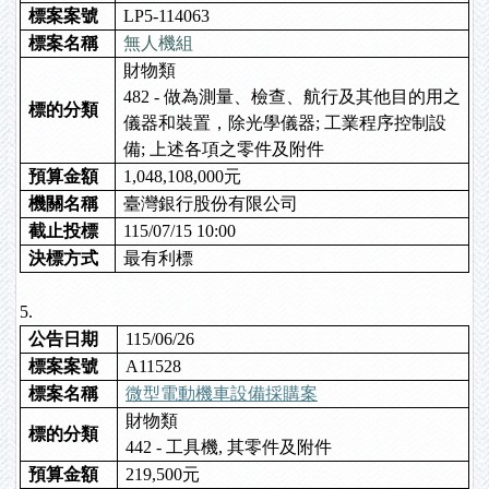
標案案號
LP5-114063
標案名稱
無人機組
財物類
482 - 做為測量、檢查、航行及其他目的用之
標的分類
儀器和裝置，除光學儀器; 工業程序控制設
備; 上述各項之零件及附件
預算金額
1,048,108,000元
機關名稱
臺灣銀行股份有限公司
截止投標
115/07/15 10:00
決標方式
最有利標
5.
公告日期
115/06/26
標案案號
A11528
標案名稱
微型電動機車設備採購案
財物類
標的分類
442 - 工具機, 其零件及附件
預算金額
219,500元