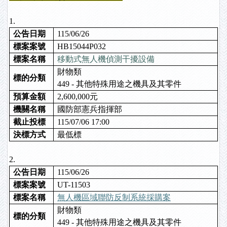
1.
公告日期
115/06/26
標案案號
HB15044P032
標案名稱
移動式無人機偵測干擾設備
財物類
標的分類
449 - 其他特殊用途之機具及其零件
預算金額
2,600,000元
機關名稱
國防部憲兵指揮部
截止投標
115/07/06 17:00
決標方式
最低標
2.
公告日期
115/06/26
標案案號
UT-11503
標案名稱
無人機區域聯防反制系統採購案
財物類
標的分類
449 - 其他特殊用途之機具及其零件