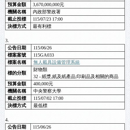
預算金額
3,670,000,000元
機關名稱
內政部警政署
截止投標
115/07/23 17:00
決標方式
最有利標
3.
公告日期
115/06/26
標案案號
115GA033
標案名稱
無人載具設備管理系統
財物類
標的分類
32 - 紙漿,紙及紙產品;印刷品及相關的商品
預算金額
400,000元
機關名稱
中央警察大學
截止投標
115/07/02 17:00
決標方式
最低標
4.
公告日期
115/06/26