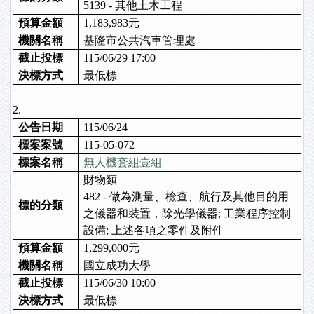
5139 - 其他土木工程
預算金額
1,183,983元
機關名稱
基隆市公共汽車管理處
截止投標
115/06/29 17:00
決標方式
最低標
2.
公告日期
115/06/24
標案案號
115-05-072
標案名稱
無人機套組壹組
財物類
482 - 做為測量、檢查、航行及其他目的用
標的分類
之儀器和裝置，除光學儀器; 工業程序控制
設備; 上述各項之零件及附件
預算金額
1,299,000元
機關名稱
國立成功大學
截止投標
115/06/30 10:00
決標方式
最低標