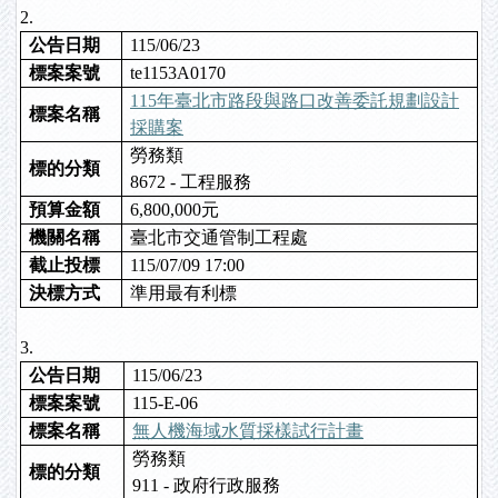
2.
公告日期
115/06/23
標案案號
te1153A0170
115
年臺北市路段與路口改善委託規劃設計
標案名稱
採購案
勞務類
標的分類
8672 - 工程服務
預算金額
6,800,000元
機關名稱
臺北市交通管制工程處
截止投標
115/07/09 17:00
決標方式
準用最有利標
3.
公告日期
115/06/23
標案案號
115-E-06
標案名稱
無人機海域水質採樣試行計畫
勞務類
標的分類
911 - 政府行政服務