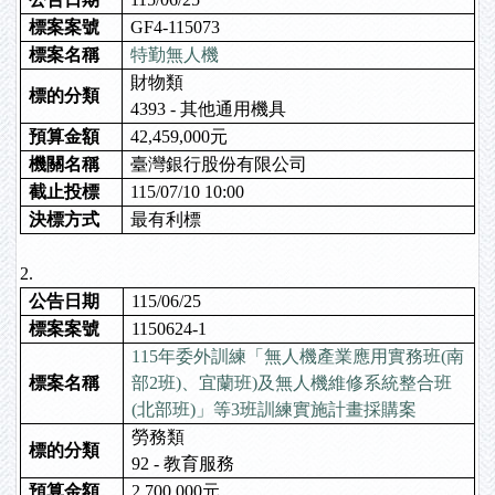
標案案號
GF4-115073
標案名稱
特勤無人機
財物類
標的分類
4393 -
其他通用機具
預算金額
42,459,000元
機關名稱
臺灣銀行股份有限公司
截止投標
115/07/10 10:00
決標方式
最有利標
2.
公告日期
115/06/25
標案案號
1150624-1
115年委外訓練「無人機產業應用實務班(南
標案名稱
部2班)、宜蘭班)及無人機維修系統整合班
(北部班)」等3班訓練實施計畫採購案
勞務類
標的分類
92 - 教育服務
預算金額
2,700,000元