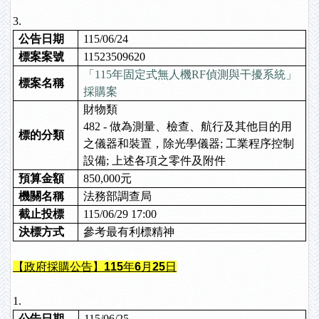
3.
公告日期
115/06/24
標案案號
11523509620
「115年固定式無人機RF偵測與干擾系統」
標案名稱
採購案
財物類
482 - 做為測量、檢查、航行及其他目的用
標的分類
之儀器和裝置，除光學儀器; 工業程序控制
設備; 上述各項之零件及附件
預算金額
850,000元
機關名稱
法務部調查局
截止投標
115/06/29 17:00
決標方式
參考最有利標精神
【政府採購公告】115年6月25日
1.
公告日期
115/06/25