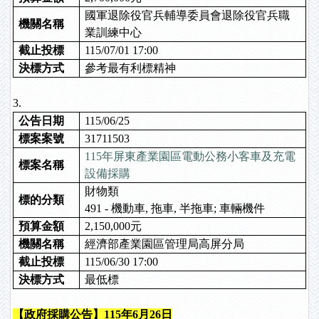
國軍退除役官兵輔導委員會退除役官兵職
機關名稱
業訓練中心
截止投標
115/07/01 17:00
決標方式
參考最有利標精神
3.
公告日期
115/06/25
標案案號
31711503
115年屏東產業園區電動公務小客車及充電
標案名稱
設備採購
財物類
標的分類
491 - 機動車, 拖車, 半拖車; 車輛機件
預算金額
2,150,000元
機關名稱
經濟部產業園區管理局高屏分局
截止投標
115/06/30 17:00
決標方式
最低標
【政府採購公告】115年6月26日