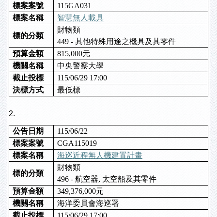
標案案號
115GA031
標案名稱
智慧無人載具
財物類
標的分類
449 - 其他特殊用途之機具及其零件
預算金額
815,000元
機關名稱
中央警察大學
截止投標
115/06/29 17:00
決標方式
最低標
2.
公告日期
115/06/22
標案案號
CGA115019
標案名稱
海巡近程無人機建置計畫
財物類
標的分類
496 - 航空器, 太空船及其零件
預算金額
349,376,000元
機關名稱
海洋委員會海巡署
截止投標
115/06/29 17:00