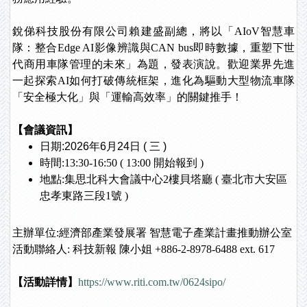
銳俤科技股份有限公司賴建盛副總，將以「AIoV智慧車
隊：整合Edge AI影像辨識與CAN bus即時數據，重塑下世
代商用車隊管理的未來」為題，發表演說。歡迎業界先進
一起探索AI如何打破傳統框架，進化為驅動大型物流車隊
「安全極大化」與「運輸高效率」的關鍵推手！
【會議資訊】
日期:2026年6月24日 ( 三 )
時間:13:30-16:50 ( 13:00 開始報到 )
地點:集思北科大會議中心2樓貝塔廳 ( 臺北市大安區
忠孝東路三段1號 )
主辦單位:經濟部產業發展署 智慧電子產業計畫推動辦公室
活動聯絡人: 科技新報 陳小姐 +886-2-8978-6488 ext. 617
【活動詳情】
https://www.riti.com.tw/0624sipo/