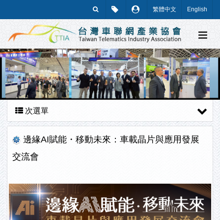
繁體中文
English
次選單
邊緣AI賦能・移動未來：車載晶片與應用發展
交流會