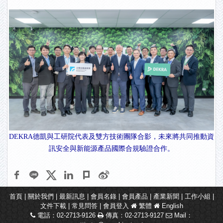
DEKRA德凱與工研院代表及雙方技術團隊合影，未來將共同推動資
訊安全與新能源產品國際合規驗證合作。
首頁
|
關於我們
|
最新訊息
|
會員名錄
|
會員產品
|
產業新聞
|
工作小組
|
文件下載
|
常見問答
|
會員登入
繁體
English
電話：02-2713-9126
傳真：02-2713-9127
Mail：