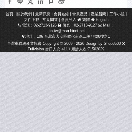
首頁
|
關於我們
|
最新訊息
|
會員名錄
|
會員產品
|
產業新聞
|
工作小組
|
文件下載
|
常見問答
|
會員登入
繁體
English
電話：02-2713-9126
傳真：02-2713-9127
Mail：
ttia.tw@msa.hinet.net
地址：106 台北市大安區敦化南路二段77號8樓之1
台灣車聯網產業協會 Copyright © 2009 - 2026 Design by
Shop3500
Fullvision
當日人次:411 / 累計人次:71502029