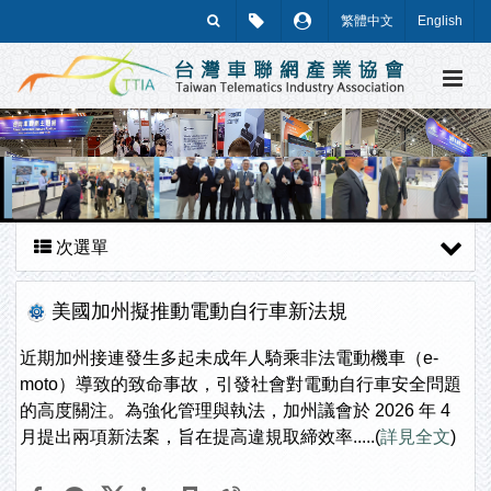
繁體中文
English
次選單
美國加州擬推動電動自行車新法規
近期加州接連發生多起未成年人騎乘非法電動機車（e-
moto）導致的致命事故，引發社會對電動自行車安全問題
的高度關注。為強化管理與執法，加州議會於 2026 年 4
月提出兩項新法案，旨在提高違規取締效率.....(
詳見全文
)