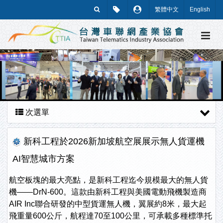
繁體中文
English
次選單
新科工程於2026新加坡航空展展示無人貨運機
AI智慧城市方案
航空板塊的最大亮點，是新科工程迄今規模最大的無人貨
機——DrN-600。這款由新科工程與美國電動飛機製造商
AIR Inc聯合研發的中型貨運無人機，翼展約8米，最大起
飛重量600公斤，航程達70至100公里，可承載多種標準托