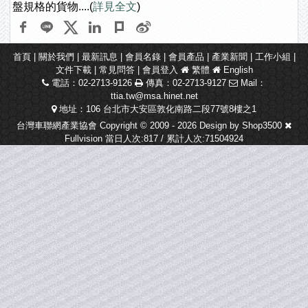
盤規格的貨物....(
詳見全文
)
首頁
|
關於我們
|
最新訊息
|
會員名錄
|
會員產品
|
產業新聞
|
工作小組
|
文件下載
|
常見問答
|
會員登入
繁體
English
電話：02-2713-9126
傳真：02-2713-9127
Mail：
ttia.tw@msa.hinet.net
地址：106 台北市大安區敦化南路二段77號8樓之1
台灣車聯網產業協會 Copyright © 2009 - 2026 Design by
Shop3500
Fullvision
當日人次:817 / 累計人次:71504924