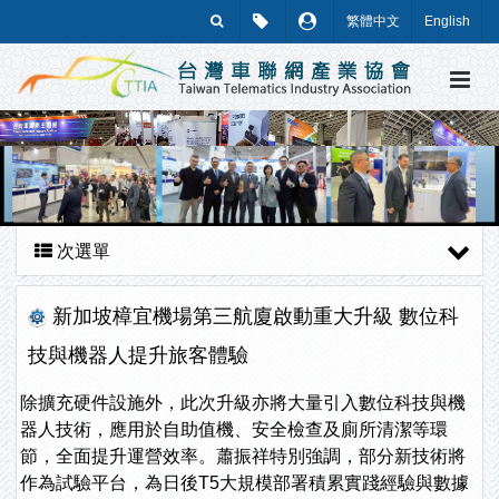
繁體中文
English
次選單
新加坡樟宜機場第三航廈啟動重大升級 數位科
技與機器人提升旅客體驗
除擴充硬件設施外，此次升級亦將大量引入數位科技與機
器人技術，應用於自助值機、安全檢查及廁所清潔等環
節，全面提升運營效率。蕭振祥特別強調，部分新技術將
作為試驗平台，為日後T5大規模部署積累實踐經驗與數據