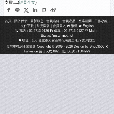
支撐.....(
詳見全文
)
首頁
|
關於我們
|
最新訊息
|
會員名錄
|
會員產品
|
產業新聞
|
工作小組
|
文件下載
|
常見問答
|
會員登入
繁體
English
電話：02-2713-9126
傳真：02-2713-9127
Mail：
ttia.tw@msa.hinet.net
地址：106 台北市大安區敦化南路二段77號8樓之1
台灣車聯網產業協會 Copyright © 2009 - 2026 Design by
Shop3500
Fullvision
當日人次:892 / 累計人次:71504999