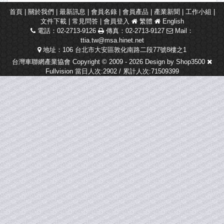
首頁
|
關於我們
|
最新訊息
|
會員名錄
|
會員產品
|
產業新聞
|
工作小組
|
文件下載
|
常見問答
|
會員登入
繁體
English
電話：02-2713-9126
傳真：02-2713-9127
Mail：
ttia.tw@msa.hinet.net
地址：106 台北市大安區敦化南路二段77號8樓之1
台灣車聯網產業協會 Copyright © 2009 - 2026 Design by
Shop3500
Fullvision
當日人次:2902 / 累計人次:71509399