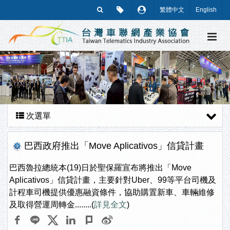
繁體中文
English
次選單
巴西政府推出「Move Aplicativos」信貸計畫
巴西魯拉總統本(19)日於聖保羅宣布將推出「Move
Aplicativos」信貸計畫，主要針對Uber、99等平台司機及
計程車司機提供優惠融資條件，協助購置新車、車輛維修
及取得營運周轉金........(
詳見全文
)